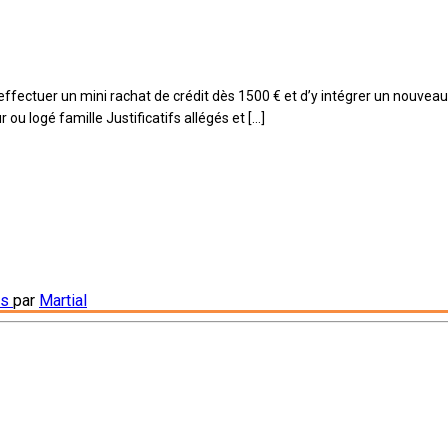
d’effectuer un mini rachat de crédit dès 1500 € et d’y intégrer un nouveau
 ou logé famille Justificatifs allégés et […]
ls
par
Martial