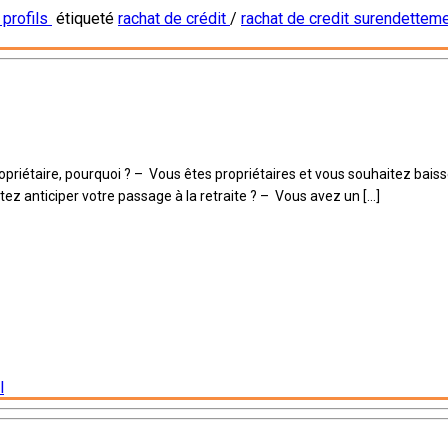
 profils
étiqueté
rachat de crédit
/
rachat de credit surendettem
 propriétaire, pourquoi ? – Vous êtes propriétaires et vous souhaitez bai
ez anticiper votre passage à la retraite ? – Vous avez un […]
l