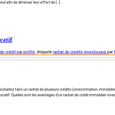
ul afin de diminuer leur effort de […]
catif
de crédit par profils
étiqueté
rachat de credits investisseur
par
 souhaitez faire un rachat de plusieurs crédits (consommation, immobilie
catif. Quelles sont les avantages d’un rachat de crédit immobilier invest