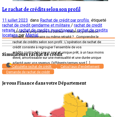
Le rachat de crédits selon son profil
11 juillet 2023
dans
Rachat de crédit par profils
étiqueté
rachat de credit gendarme et militaire
/
rachat de credit
retraite
/
rachat de credits investisseur
/
rachat de credits
Locataire, propriétaire ou bailleur ? Médecin, profession
locataire
par
Martial
libérale, fonctionnaire ou même retraité ? Comprendre le
rachat de crédits selon son profil : L’opération de rachat de
crédit consiste à regrouper l’ensemble de vos
crédits contractés par un seul et unique prêt, à un taux moins
Simulateurs rachat de crédit
élevé, amortissable sur une mensualité et une durée unique
adapté avec vos revenus. Différents termes sont […]
Calculette rachat de crédit
Calcul taux d'endettement
Demande de rachat de crédit
Je vous Finance dans votre Département