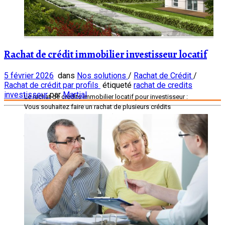
Rachat de crédit immobilier investisseur locatif
5 février 2026
dans
Nos solutions
/
Rachat de Crédit
/
Rachat de crédit par profils
étiqueté
rachat de credits
investisseur
par
Martial
Le rachat de crédits immobilier locatif pour investisseur :
Vous souhaitez faire un rachat de plusieurs crédits
(consommation, immobiliers…) et parmi ces crédits, vous
avez ou plusieurs crédit immobilier qui a pour objet le
financement d’un investissement locatif. Quelles sont les
avantages d’un rachat de crédit immobilier investisseur
locatif ? […]