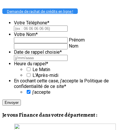
Demande de rachat de crédits en ligne !
Votre Téléphone
*
Votre Nom
*
Prénom
Nom
Date de rappel choisie
*
JJ
slash
Heure du rappel
*
MM
Le Matin
slash
L'Après-midi
AAAA
En cochant cette case, j’accepte la Politique de
confidentialité de ce site
*
j’accepte
Je vous Finance dans votre département :