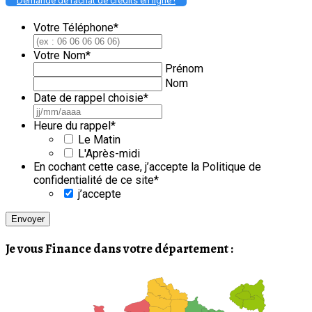
Demande de rachat de crédits en ligne !
Votre Téléphone
*
Votre Nom
*
Prénom
Nom
Date de rappel choisie
*
JJ
slash
Heure du rappel
*
MM
Le Matin
slash
L'Après-midi
AAAA
En cochant cette case, j’accepte la Politique de
confidentialité de ce site
*
j’accepte
Je vous Finance dans votre département :