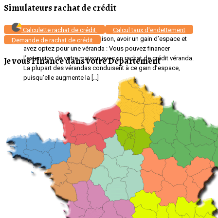
Simulateurs rachat de crédit
Financer votre véranda avec un rachat de crédits : Vous
Calculette rachat de crédit
Calcul taux d'endettement
souhaitez agrandir votre maison, avoir un gain d’espace et
Demande de rachat de crédit
avez optez pour une véranda : Vous pouvez financer
l’extension de votre maison avec un rachat de crédit véranda.
Je vous Finance dans votre Département
La plupart des vérandas conduisent à ce gain d’espace,
puisqu’elle augmente la […]