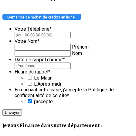
Demande de rachat de crédits en ligne !
Votre Téléphone
*
Votre Nom
*
Prénom
Nom
Date de rappel choisie
*
JJ
slash
Heure du rappel
*
MM
Le Matin
slash
L'Après-midi
AAAA
En cochant cette case, j’accepte la Politique de
confidentialité de ce site
*
j’accepte
Je vous Finance dans votre département :