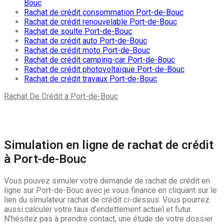
Bouc
Rachat de crédit consommation Port-de-Bouc
Rachat de crédit renouvelable Port-de-Bouc
Rachat de soulte Port-de-Bouc
Rachat de crédit auto Port-de-Bouc
Rachat de crédit moto Port-de-Bouc
Rachat de crédit camping-car Port-de-Bouc
Rachat de crédit photovoltaïque Port-de-Bouc
Rachat de crédit travaux Port-de-Bouc
Rachat De Crédit à Port-de-Bouc
Adresse: Je vous finance 13110 Port-de-Bouc, France
Latitude :
43.427928 |
Longitude :
4.992247
Simulation en ligne de rachat de crédit
à Port-de-Bouc
Vous pouvez simuler votre demande de rachat de crédit en
ligne sur Port-de-Bouc avec je vous finance en cliquant sur le
lien du simulateur rachat de crédit ci-dessus. Vous pourrez
aussi calculer votre taux d’endettement actuel et futur.
N’hésitez pas à prendre contact, une étude de votre dossier