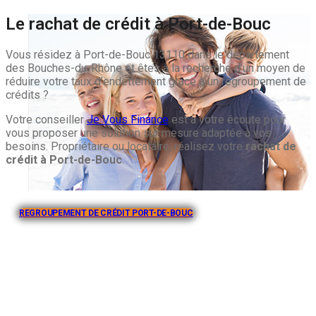
Le rachat de crédit à Port-de-Bouc
Vous résidez à Port-de-Bouc 13110 dans le département
des Bouches-du-Rhône et êtes à la recherche d’un moyen de
réduire votre taux d’endettement grâce à un regroupement de
crédits ?
Votre conseiller
Je Vous Finance
est à votre écoute pour
vous proposer une solution sur mesure adaptée à vos
besoins. Propriétaire ou locataire, réalisez votre
rachat de
crédit à Port-de-Bouc
.
REGROUPEMENT DE CRÉDIT PORT-DE-BOUC