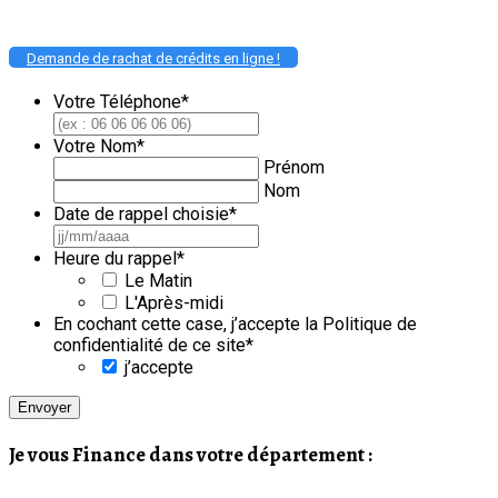
Demande de rachat de crédits en ligne !
Votre Téléphone
*
Votre Nom
*
Prénom
Nom
Date de rappel choisie
*
JJ
slash
Heure du rappel
*
MM
Le Matin
slash
L'Après-midi
AAAA
En cochant cette case, j’accepte la Politique de
confidentialité de ce site
*
j’accepte
Je vous Finance dans votre département :