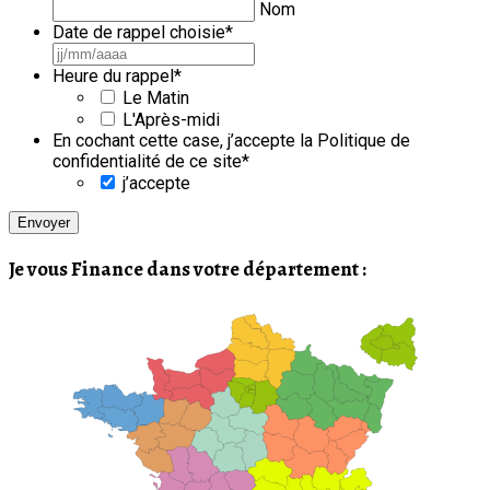
Nom
Date de rappel choisie
*
JJ
slash
Heure du rappel
*
MM
Le Matin
slash
L'Après-midi
AAAA
En cochant cette case, j’accepte la Politique de
confidentialité de ce site
*
j’accepte
Je vous Finance dans votre département :