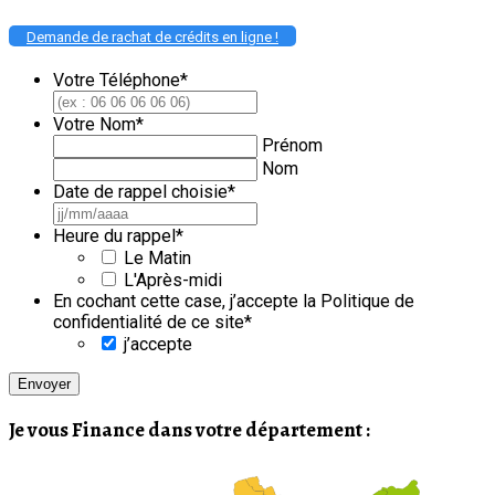
Demande de rachat de crédits en ligne !
Votre Téléphone
*
Votre Nom
*
Prénom
Nom
Date de rappel choisie
*
JJ
slash
Heure du rappel
*
MM
Le Matin
slash
L'Après-midi
AAAA
En cochant cette case, j’accepte la Politique de
confidentialité de ce site
*
j’accepte
Je vous Finance dans votre département :