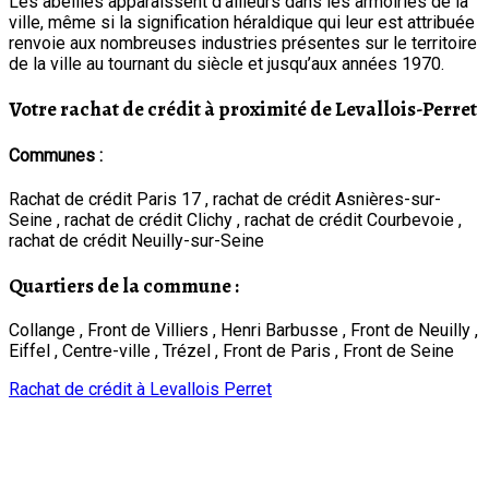
Les abeilles apparaissent d’ailleurs dans les armoiries de la
ville, même si la signification héraldique qui leur est attribuée
renvoie aux nombreuses industries présentes sur le territoire
de la ville au tournant du siècle et jusqu’aux années 1970.
Votre rachat de crédit à proximité de Levallois-Perret
Communes :
Rachat de crédit Paris 17 , rachat de crédit Asnières-sur-
Seine , rachat de crédit Clichy , rachat de crédit Courbevoie ,
rachat de crédit Neuilly-sur-Seine
Quartiers de la commune :
Collange , Front de Villiers , Henri Barbusse , Front de Neuilly ,
Eiffel , Centre-ville , Trézel , Front de Paris , Front de Seine
Rachat de crédit à Levallois Perret
92300 Levallois-Perret, France
Latitude :
48.893217 |
Longitude :
2.287864