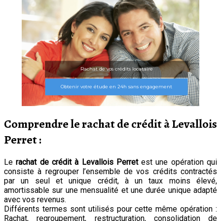
Rachat de 
 vos crédits locataire
tude en 24h sans engagement
Votre étude en 2
Comprendre le rachat de crédit à Levallois
Perret :
Le
rachat de crédit à Levallois Perret
est une opération qui
consiste à regrouper l’ensemble de vos crédits contractés
par un seul et unique crédit, à un taux moins élevé,
amortissable sur une mensualité et une durée unique adapté
avec vos revenus.
Différents termes sont utilisés pour cette même opération :
Rachat, regroupement, restructuration, consolidation de