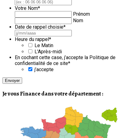
Votre Nom
*
Prénom
Nom
Date de rappel choisie
*
JJ
slash
Heure du rappel
*
MM
Le Matin
slash
L'Après-midi
AAAA
En cochant cette case, j’accepte la Politique de
confidentialité de ce site
*
j’accepte
Je vous Finance dans votre département :