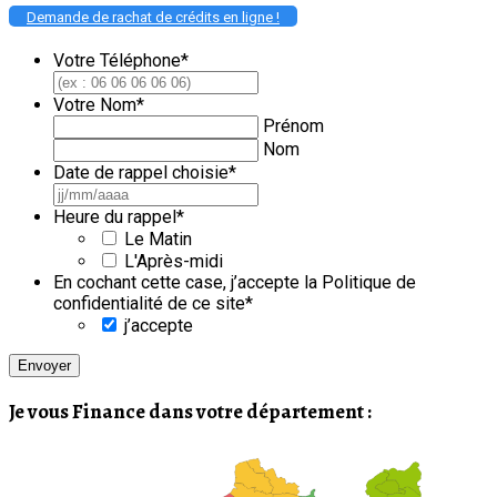
Demande de rachat de crédits en ligne !
Votre Téléphone
*
Votre Nom
*
Prénom
Nom
Date de rappel choisie
*
JJ
slash
Heure du rappel
*
MM
Le Matin
slash
L'Après-midi
AAAA
En cochant cette case, j’accepte la Politique de
confidentialité de ce site
*
j’accepte
Je vous Finance dans votre département :