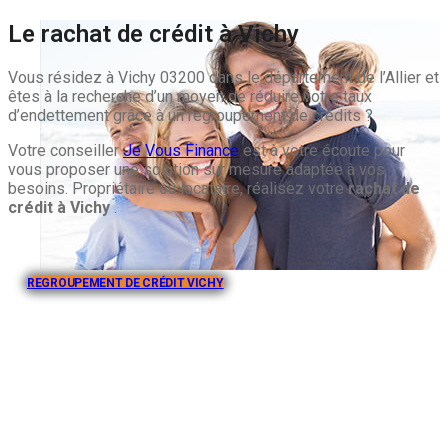
Le rachat de crédit à Vichy
Vous résidez à Vichy 03200 dans le département de l’Allier et
êtes à la recherche d’un moyen de réduire votre taux
d’endettement grâce à un regroupement de crédits ?
Votre conseiller
Je Vous Finance
est à votre écoute pour
vous proposer une solution sur mesure adaptée à vos
besoins. Propriétaire ou locataire, réalisez votre
rachat de
crédit à Vichy
.
REGROUPEMENT DE CRÉDIT VICHY