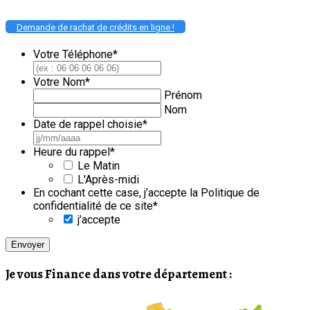
Demande de rachat de crédits en ligne !
Votre Téléphone
*
Votre Nom
*
Prénom
Nom
Date de rappel choisie
*
JJ
slash
Heure du rappel
*
MM
Le Matin
slash
L'Après-midi
AAAA
En cochant cette case, j’accepte la Politique de
confidentialité de ce site
*
j’accepte
Je vous Finance dans votre département :