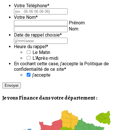
Votre Téléphone
*
Votre Nom
*
Prénom
Nom
Date de rappel choisie
*
JJ
slash
Heure du rappel
*
MM
Le Matin
slash
L'Après-midi
AAAA
En cochant cette case, j’accepte la Politique de
confidentialité de ce site
*
j’accepte
Je vous Finance dans votre département :