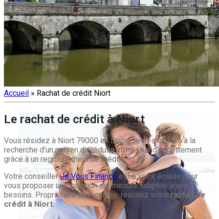
Accueil
»
Rachat de crédit Niort
Le rachat de crédit à Niort
Vous résidez à Niort 79000 en Deux-Sèvres et êtes à la
recherche d’un moyen de réduire votre taux d’endettement
grâce à un regroupement de crédits ?
Votre conseiller
Je Vous Finance
est à votre écoute pour
vous proposer une solution sur mesure adaptée à vos
besoins. Propriétaire ou locataire, réalisez votre
rachat de
crédit à Niort
.