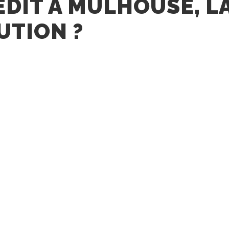
ÉDIT À MULHOUSE, L
UTION ?