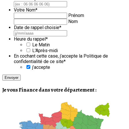
Votre Nom
*
Prénom
Nom
Date de rappel choisie
*
JJ
slash
Heure du rappel
*
MM
Le Matin
slash
L'Après-midi
AAAA
En cochant cette case, j’accepte la Politique de
confidentialité de ce site
*
j’accepte
Je vous Finance dans votre département :