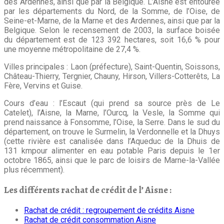
des Ardennes, ainsi que par la Belgique. L’Aisne est entourée
par les départements du Nord, de la Somme, de l’Oise, de
Seine-et-Marne, de la Marne et des Ardennes, ainsi que par la
Belgique. Selon le recensement de 2003, la surface boisée
du département est de 123 392 hectares, soit 16,6 % pour
une moyenne métropolitaine de 27,4 %.
Villes principales : Laon (préfecture), Saint-Quentin, Soissons,
Château-Thierry, Tergnier, Chauny, Hirson, Villers-Cotterêts, La
Fère, Vervins et Guise.
Cours d’eau : l’Escaut (qui prend sa source près de Le
Catelet), l’Aisne, la Marne, l’Ourcq, la Vesle, la Somme qui
prend naissance à Fonsomme, l’Oise, la Serre. Dans le sud du
département, on trouve le Surmelin, la Verdonnelle et la Dhuys
(cette rivière est canalisée dans l’Aqueduc de la Dhuis de
131 kmpour alimenter en eau potable Paris depuis le 1er
octobre 1865, ainsi que le parc de loisirs de Marne-la-Vallée
plus récemment).
Les différents rachat de crédit de l’ Aisne :
Rachat de crédit : regroupement de crédits Aisne
Rachat de crédit consommation Aisne