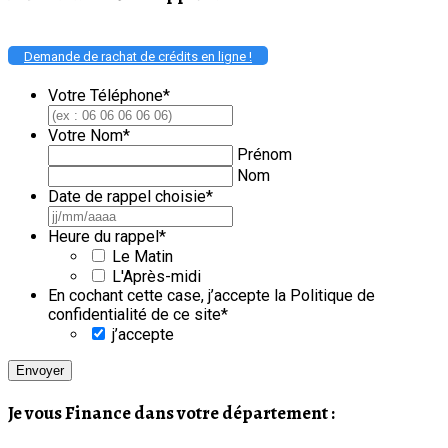
Demande de rachat de crédits en ligne !
Votre Téléphone
*
Votre Nom
*
Prénom
Nom
Date de rappel choisie
*
JJ
slash
Heure du rappel
*
MM
Le Matin
slash
L'Après-midi
AAAA
En cochant cette case, j’accepte la Politique de
confidentialité de ce site
*
j’accepte
Je vous Finance dans votre département :