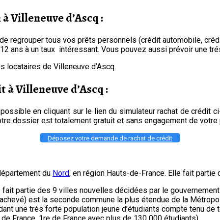
 Villeneuve d’Ascq :
e regrouper tous vos prêts personnels (crédit automobile, crédit
 12 ans à un taux intéressant. Vous pouvez aussi prévoir une trés
es locataires de Villeneuve d’Ascq.
t à Villeneuve d’Ascq :
 possible en cliquant sur le lien du simulateur rachat de crédit 
votre dossier est totalement gratuit et sans engagement de votre 
Déposez votre demande de rachat de crédit
 département du
Nord
, en région Hauts-de-France. Elle fait part
lle fait partie des 9 villes nouvelles décidées par le gouvernem
nt achevé) est la seconde commune la plus étendue de la Métropol
dant une très forte population jeune d’étudiants compte tenu de t
d de France, 1re de France avec plus de 130 000 étudiants).