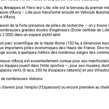
q, Annappes et Flers-lez-Lille, elle est le berceau du premier 
illeneuve-d’Ascq – Lille puis transformé ensuite en Véhicule Automa
re d’Ascq.
ison de la forte présence de pôles de recherche — on y trouve les
 nombreuses grandes écoles d’ingénieurs (École centrale de Lille,
e 2 000) dans un espace plutôt aéré.
, son parc scientifique de la Haute-Borne (150 ha, à dimension 
plus importants pôles économiques des Hauts-de-France. Des mult
 siège social, à quelques mètres des nombreux sièges des commu
neuve-d’Ascq est essentiellement connue pour ses manifestatio
s équipes jouent dans l’élite sportive —; pour ses musées, dont le
espaces verts (6 lacs, 200 ha d’espaces naturels) et ses infrastr
en de nombreuses stations.
d’avenir pour l’emploi (l’Expansion) ou encore première au challen
q