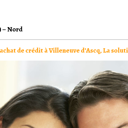
) – Nord
achat de crédit à Villeneuve d’Ascq, La solut