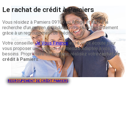
Le rachat de crédit à Pamiers
Vous résidez à Pamiers 09100 en Ariège et êtes à la
recherche d’un moyen de réduire votre taux d’endettement
grâce à un regroupement de crédits ?
Votre conseiller
Je Vous Finance
est à votre écoute pour
vous proposer une solution sur mesure adaptée à vos
besoins. Propriétaire ou locataire, réalisez votre
rachat de
crédit à Pamiers
.
REGROUPEMENT DE CRÉDIT PAMIERS