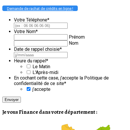
Demande de rachat de crédits en ligne !
Votre Téléphone
*
Votre Nom
*
Prénom
Nom
Date de rappel choisie
*
JJ
slash
Heure du rappel
*
MM
Le Matin
slash
L'Après-midi
AAAA
En cochant cette case, j’accepte la Politique de
confidentialité de ce site
*
j’accepte
Je vous Finance dans votre département :