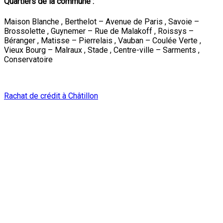
Quartiers de la commune :
Maison Blanche , Berthelot – Avenue de Paris , Savoie –
Brossolette , Guynemer – Rue de Malakoff , Roissys –
Béranger , Matisse – Pierrelais , Vauban – Coulée Verte ,
Vieux Bourg – Malraux , Stade , Centre-ville – Sarments ,
Conservatoire
92320 Châtillon, France
Latitude :
48.804542 |
Longitude :
2.286927
Rachat de crédit à Châtillon