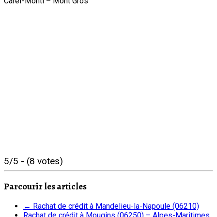
Careï-Monti – Mont Gros
Adresse: Je vous finance 06500 Menton, France
Latitude :
43.774481 |
Longitude :
7.49754
5/5 - (8 votes)
Parcourir les articles
←
Rachat de crédit à Mandelieu-la-Napoule (06210)
Rachat de crédit à Mougins (06250) – Alpes-Maritimes