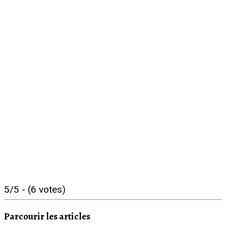
Adresse
01200 Bellegarde-sur-Valserine, France
Latitude :
46.107599 |
Longitude :
5.826179
5/5 - (6 votes)
Parcourir les articles