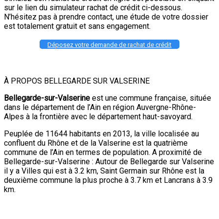
sur le lien du simulateur rachat de crédit ci-dessous.
N’hésitez pas à prendre contact, une étude de votre dossier
est totalement gratuit et sans engagement.
Déposez votre demande de rachat de crédit
À PROPOS BELLEGARDE SUR VALSERINE
Bellegarde-sur-Valserine
est une commune française, située
dans le département de l’Ain en région Auvergne-Rhône-
Alpes à la frontière avec le département haut-savoyard.
Peuplée de 11644 habitants en 2013, la ville localisée au
confluent du Rhône et de la Valserine est la quatrième
commune de l’Ain en termes de population. A proximité de
Bellegarde-sur-Valserine : Autour de Bellegarde sur Valserine
il y a Villes qui est à 3.2 km, Saint Germain sur Rhône est la
deuxième commune la plus proche à 3.7 km et Lancrans à 3.9
km.
Adresse: 01200 Bellegarde-sur-Valserine, France
Latitude :
46.120212 |
Longitude :
5.789613