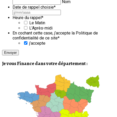
Nom
Date de rappel choisie
*
JJ
slash
Heure du rappel
*
MM
Le Matin
slash
L'Après-midi
AAAA
En cochant cette case, j’accepte la Politique de
confidentialité de ce site
*
j’accepte
Je vous Finance dans votre département :