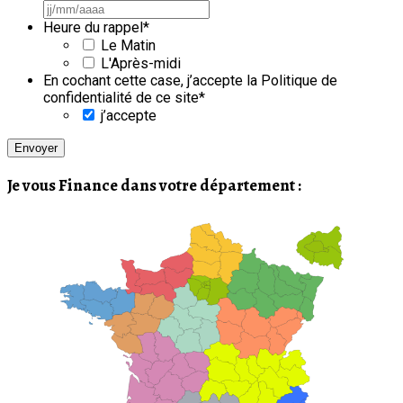
JJ
slash
Heure du rappel
*
MM
Le Matin
slash
L'Après-midi
AAAA
En cochant cette case, j’accepte la Politique de
confidentialité de ce site
*
j’accepte
Je vous Finance dans votre département :